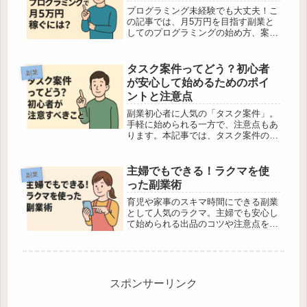
プログラミング未経験でも大丈夫！こ
の記事では、月5万円を目指す副業と
してのプログラミングの始め方、案件
の探し方、注意点などをやさしく解説
しています。自分のペースで収入を増
やしたいあなたにぴったりの内容で
タスク案件ってどう？初心者
副業
す。
が安心して始めるためのポイ
ントと注意点
副業初心者に人気の「タスク案件」。
手軽に始められる一方で、注意点もあ
ります。本記事では、タスク案件のメ
リット・デメリットや初心者が失敗し
ないためのコツをやさしく解説しま
す。
主婦でもできる！ラクマを使
副業
った副業術
育児や家事のスキマ時間にできる副業
として人気のラクマ。主婦でも安心し
て始められる出品のコツや注意点を、
やさしく解説します。
スポンサーリンク