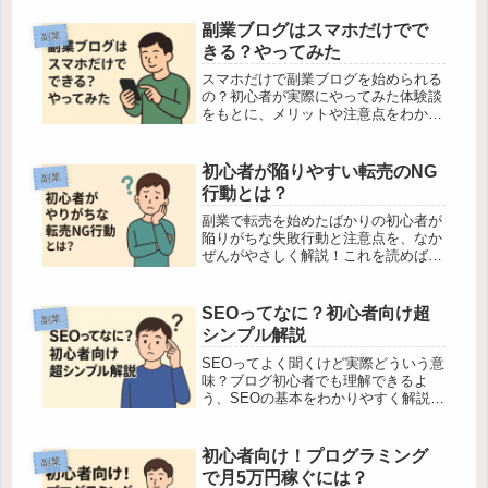
副業ブログはスマホだけでで
副業
きる？やってみた
スマホだけで副業ブログを始められる
の？初心者が実際にやってみた体験談
をもとに、メリットや注意点をわかり
やすく解説します。
初心者が陥りやすい転売のNG
副業
行動とは？
副業で転売を始めたばかりの初心者が
陥りがちな失敗行動と注意点を、なか
ぜんがやさしく解説！これを読めば安
心して転売にチャレンジできます。
SEOってなに？初心者向け超
副業
シンプル解説
SEOってよく聞くけど実際どういう意
味？ブログ初心者でも理解できるよ
う、SEOの基本をわかりやすく解説。
やるべきこと・注意点・応用まで丁寧
に紹介します。
初心者向け！プログラミング
副業
で月5万円稼ぐには？