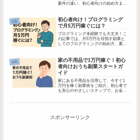
案件の違い、初心者向けの始め方まで
わかりやすく解説します。
初心者向け！プログラミング
副業
で月5万円稼ぐには？
プログラミング未経験でも大丈夫！こ
の記事では、月5万円を目指す副業と
してのプログラミングの始め方、案件
の探し方、注意点などをやさしく解説
しています。自分のペースで収入を増
やしたいあなたにぴったりの内容で
家の不用品で1万円稼ぐ！初心
副業
す。
者向けおうち副業スタートガ
イド
家にある不用品を活用して、今すぐ1
万円を稼ぐ副業術をご紹介。初心者で
も安心のやさしいステップで、お金と
お部屋をスッキリさせましょう。
スポンサーリンク