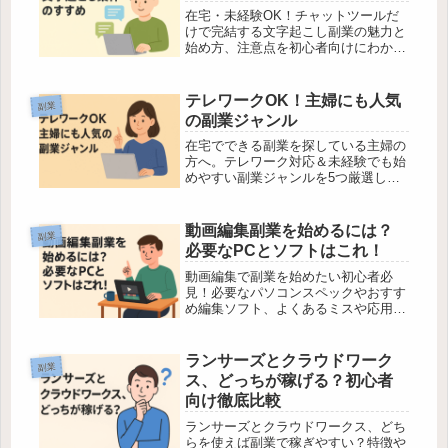
在宅・未経験OK！チャットツールだ
けで完結する文字起こし副業の魅力と
始め方、注意点を初心者向けにわかり
やすく解説します。
テレワークOK！主婦にも人気
副業
の副業ジャンル
在宅でできる副業を探している主婦の
方へ。テレワーク対応＆未経験でも始
めやすい副業ジャンルを5つ厳選して
ご紹介。注意点や中級者向けアドバイ
スも解説。
動画編集副業を始めるには？
副業
必要なPCとソフトはこれ！
動画編集で副業を始めたい初心者必
見！必要なパソコンスペックやおすす
め編集ソフト、よくあるミスや応用テ
クニックまで、やさしく解説します。
ランサーズとクラウドワーク
副業
ス、どっちが稼げる？初心者
向け徹底比較
ランサーズとクラウドワークス、どち
らを使えば副業で稼ぎやすい？特徴や