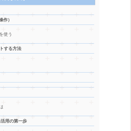
操作）
ドを使う
ートする方法
は
ss活用の第一歩