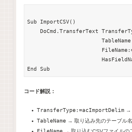
Sub ImportCSV()

    DoCmd.TransferText TransferT
                       TableN
                       FileName:
                       HasFieldNa
コード解説：
TransferType:=acImportDelim
→
TableName
→ 取り込み先のテーブル
FileName
→ 取り込むCSVファイルの