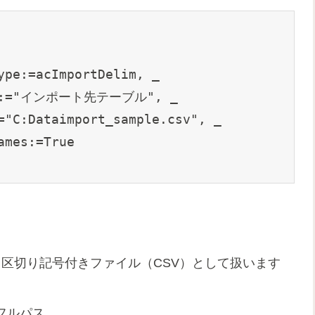
ype:=acImportDelim, _

ame:="インポート先テーブル", _

="C:Dataimport_sample.csv", _

mes:=True

 区切り記号付きファイル（CSV）として扱います
名
フルパス