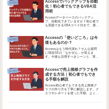
Accessでバックアップを自動
Access
化！初心者でもできるVBA活
用術
Accessデータベースのバックアッ
プ、自動化できていますか？初心者で
も実践できるVBAコード付きで、業務
効率化に役立つ方法をやさしく解説し
ます。
Accessの「使いどころ」は今
Access
後もあるのか？
Accessはもう時代遅れ？そんな疑問
に現役SEの「なかぜん」が答えま
す。今後も活用すべきシーンと、実務
での使いどころをやさしく解説。
Accessで売上推移グラフを作
Access
成する方法｜初心者でもでき
る手順を解説
Access初心者でもできる売上推移グ
ラフの作り方を丁寧に解説します。ク
エリやレポートを使った手順、よくあ
るミス、応用テクニックも紹介！