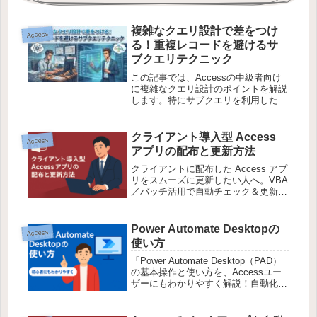
複雑なクエリ設計で差をつけ
Access
る！重複レコードを避けるサ
ブクエリテクニック
この記事では、Accessの中級者向け
に複雑なクエリ設計のポイントを解説
します。特にサブクエリを利用した重
複レコードの回避方法にフォーカス
し、実践的なノウハウを提供します。
公式には載っていない裏技もお見逃し
クライアント導入型 Access
Access
なく！
アプリの配布と更新方法
クライアントに配布した Access アプ
リをスムーズに更新したい人へ。VBA
／バッチ活用で自動チェック＆更新を
実現する実践ノウハウを、なかぜんが
やさしく解説します。
Power Automate Desktopの
Access
使い方
「Power Automate Desktop（PAD）
の基本操作と使い方を、Accessユー
ザーにもわかりやすく解説！自動化で
業務効率UPを目指しましょう。