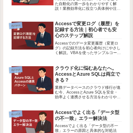
た自動化の第一歩をわかりやすく解
説！業務効率化に役立つ具体例や注意
点も紹介しています。なかぜんが丁寧
にサポート。
Accessで変更ログ（履歴）を
Access
記録する方法｜初心者でも安
心のステップ解説
Accessでのデータ変更履歴（変更ロ
グ）の記録方法を初心者向けにやさし
く解説。VBAを使ったサンプルコード
付きで、業務で使える実用的なテクニ
ックを紹介します。
クラウド化に悩むあなたへ。
Access
AccessとAzure SQLは両立で
きる？
業務データベースのクラウド移行が進
む今、AccessとAzure SQLを安全・
効率よく連携させる方法をわかりやす
く解説。実装例・注意点・応用まで紹
介！
Accessでよく出る「データ型
Access
の不一致」エラー解決法
Accessでよく出る「データ型の不一
致」エラーの原因と具体的な対処法