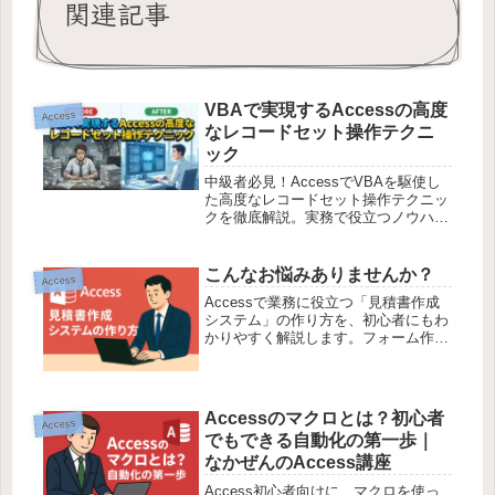
関連記事
VBAで実現するAccessの高度
Access
なレコードセット操作テクニ
ック
中級者必見！AccessでVBAを駆使し
た高度なレコードセット操作テクニッ
クを徹底解説。実務で役立つノウハウ
を提供。
こんなお悩みありませんか？
Access
Accessで業務に役立つ「見積書作成
システム」の作り方を、初心者にもわ
かりやすく解説します。フォーム作成
やVBAの実例付きで、自分でも作れる
と実感できる内容です。
Accessのマクロとは？初心者
Access
でもできる自動化の第一歩｜
なかぜんのAccess講座
Access初心者向けに、マクロを使っ