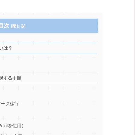
目次
違いは？
で再現する手順
eにデータ移行
ointを使用）