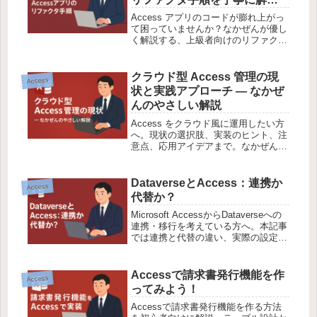
します
Access アプリのコードが膨れ上がっ
て困っていませんか？なかぜんが優し
く解説する、上級者向けのリファクタ
手順。構造整理からモジュール分割、
テスト戦略まで実例付きでご紹介しま
す。
クラウド型 Access 管理の現
Access
状と実践アプローチ — なかぜ
んのやさしい解説
Access をクラウド風に運用したい方
へ。現状の選択肢、実装のヒント、注
意点、応用アイデアまで。なかぜんが
安心語りで解説します。
DataverseとAccess：連携か
Access
代替か？
Microsoft AccessからDataverseへの
連携・移行を考えている方へ。本記事
では連携と代替の違い、実際の設定
例、注意点、業務での応用ポイントを
やさしく解説します。
Accessで請求書発行機能を作
Access
ってみよう！
Accessで請求書発行機能を作る方法