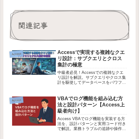
関連記事
Accessで実現する複雑なクエ
Access
リ設計：サブクエリとクロス
集計の極意
中級者必見！Accessでの複雑なクエ
リ設計を解説。サブクエリやクロス集
計を駆使してデータベースをパワフル
に活用する方法を学びます。
VBAでログ機能を組み込む方
Access
法と設計パターン【Access上
級者向け】
Access VBAでログ機能を実装する方
法を、設計パターンと実用コード付き
で解説。業務トラブルの追跡や操作履
歴の記録に役立つ上級者向けノウハ
ウ。