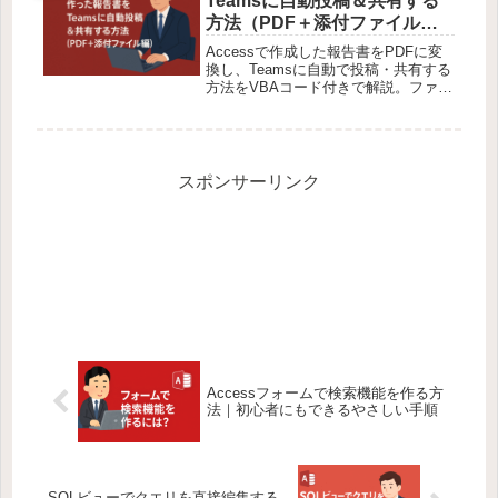
Teamsに自動投稿＆共有する
方法（PDF＋添付ファイル
編）
Accessで作成した報告書をPDFに変
換し、Teamsに自動で投稿・共有する
方法をVBAコード付きで解説。ファイ
ル添付も可能で、業務効率が大幅アッ
プ！
スポンサーリンク
Accessフォームで検索機能を作る方
法｜初心者にもできるやさしい手順
SQLビューでクエリを直接編集する