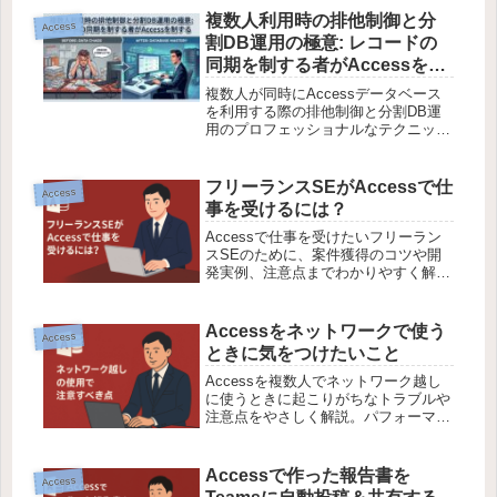
複数人利用時の排他制御と分
Access
割DB運用の極意: レコードの
同期を制する者がAccessを制
する
複数人が同時にAccessデータベース
を利用する際の排他制御と分割DB運
用のプロフェッショナルなテクニッ
ク。データ同期の問題を解決し、パフ
ォーマンスを向上させる実践的な手法
を学ぼう。
フリーランスSEがAccessで仕
Access
事を受けるには？
Accessで仕事を受けたいフリーラン
スSEのために、案件獲得のコツや開
発実例、注意点までわかりやすく解
説。初心者でも安心の内容です。
Accessをネットワークで使う
Access
ときに気をつけたいこと
Accessを複数人でネットワーク越し
に使うときに起こりがちなトラブルや
注意点をやさしく解説。パフォーマン
スの低下やファイル破損を防ぐコツも
紹介します。
Accessで作った報告書を
Access