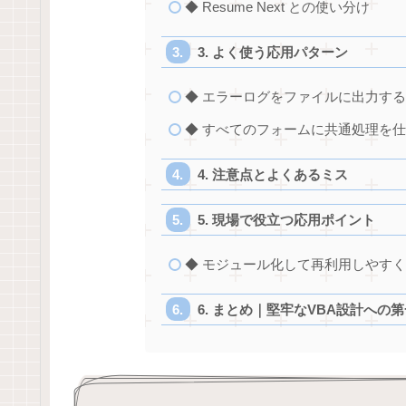
◆ Resume Next との使い分け
3. よく使う応用パターン
◆ エラーログをファイルに出力す
◆ すべてのフォームに共通処理を
4. 注意点とよくあるミス
5. 現場で役立つ応用ポイント
◆ モジュール化して再利用しやす
6. まとめ｜堅牢なVBA設計への