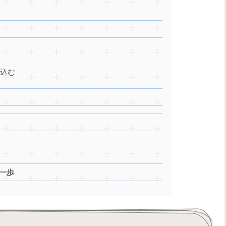
る
仕込む
く
第一歩