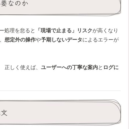
必要なのか
ラー処理を怠ると
「現場で止まる」リスク
が高くなり
、
想定外の操作
や
予期しないデータ
によるエラーが
。 正しく使えば、
ユーザーへの丁寧な案内
と
ログに
構文