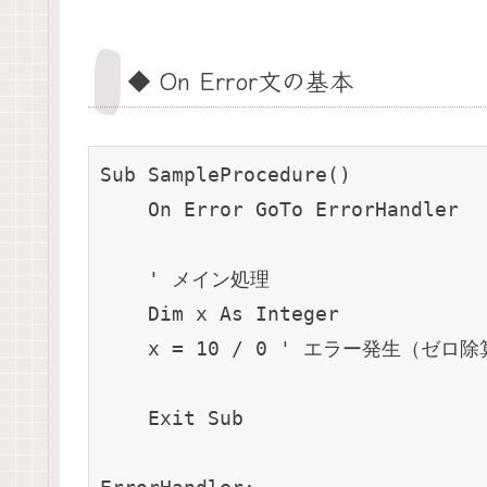
◆ On Error文の基本
Sub SampleProcedure()

    On Error GoTo ErrorHandler

    ' メイン処理

    Dim x As Integer

    x = 10 / 0 ' エラー発生（ゼロ除
    Exit Sub
