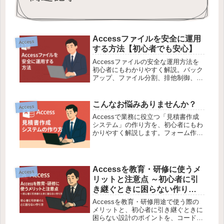
Accessファイルを安全に運用
Access
する方法【初心者でも安心】
Accessファイルの安全な運用方法を
初心者にもわかりやすく解説。バック
アップ、ファイル分割、排他制御、パ
スワード管理まで、業務に役立つ実践
テクも紹介！
こんなお悩みありませんか？
Access
Accessで業務に役立つ「見積書作成
システム」の作り方を、初心者にもわ
かりやすく解説します。フォーム作成
やVBAの実例付きで、自分でも作れる
と実感できる内容です。
Accessを教育・研修に使うメ
Access
リットと注意点 ～初心者に引
き継ぐときに困らない作り方
～
Accessを教育・研修用途で使う際の
メリットと、初心者に引き継ぐときに
困らない設計のポイントを、コード例