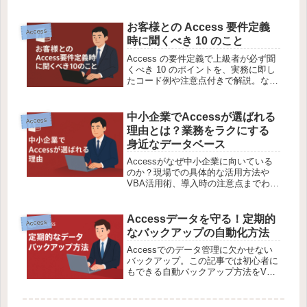
つきで丁寧に解説します。
お客様との Access 要件定義
Access
時に聞くべき 10 のこと
Access の要件定義で上級者が必ず聞
くべき 10 のポイントを、実務に即し
たコード例や注意点付きで解説。なか
ぜん流の優しい語り口で「わかりそ
う！」と思える内容です。
中小企業でAccessが選ばれる
Access
理由とは？業務をラクにする
身近なデータベース
Accessがなぜ中小企業に向いている
のか？現場での具体的な活用方法や
VBA活用術、導入時の注意点までわか
りやすく解説します。初心者でも安
心！
Accessデータを守る！定期的
Access
なバックアップの自動化方法
Accessでのデータ管理に欠かせない
バックアップ。この記事では初心者に
もできる自動バックアップ方法をVBA
付きでやさしく解説します。