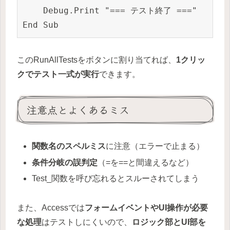
    Debug.Print "=== テスト終了 ==="

このRunAllTestsをボタンに割り当てれば、
1クリッ
クでテスト一式が実行
できます。
注意点とよくあるミス
関数名のスペルミス
に注意（エラーで止まる）
条件分岐の誤判定
（=を==と間違えるなど）
Test_関数を呼び忘れるとスルーされてしまう
また、Accessでは
フォームイベントやUI操作が必要
な処理
はテストしにくいので、
ロジック部とUI部を