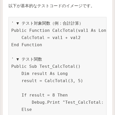
以下が基本的なテストコードのイメージです。
' ▼ テスト対象関数（例：合計計算）

Public Function CalcTotal(val1 As Long, v
    CalcTotal = val1 + val2

End Function

' ▼ テスト関数

Public Sub Test_CalcTotal()

    Dim result As Long

    result = CalcTotal(3, 5)

    If result = 8 Then

        Debug.Print "Test_CalcTotal: OK"

    Else
