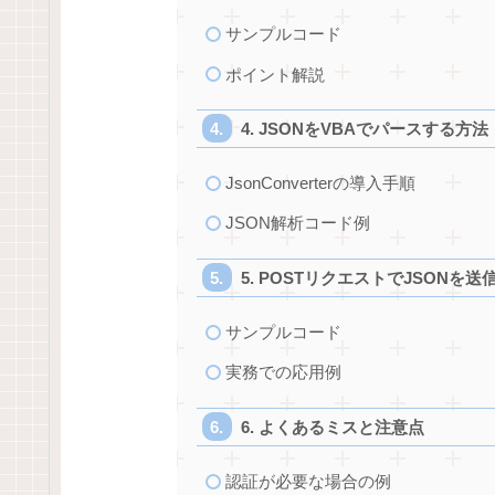
サンプルコード
ポイント解説
4. JSONをVBAでパースする方法
JsonConverterの導入手順
JSON解析コード例
5. POSTリクエストでJSONを
サンプルコード
実務での応用例
6. よくあるミスと注意点
認証が必要な場合の例