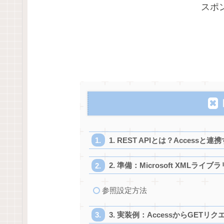
スポ
1. REST APIとは？Accessと
2. 準備：Microsoft XMLライ
参照設定方法
3. 実装例：AccessからGETリ