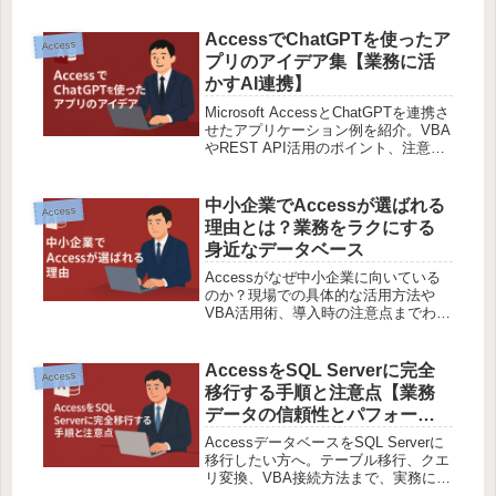
活かせる内容です。
AccessでChatGPTを使ったア
Access
プリのアイデア集【業務に活
かすAI連携】
Microsoft AccessとChatGPTを連携さ
せたアプリケーション例を紹介。VBA
やREST API活用のポイント、注意
点、業務応用まで丁寧に解説。
中小企業でAccessが選ばれる
Access
理由とは？業務をラクにする
身近なデータベース
Accessがなぜ中小企業に向いている
のか？現場での具体的な活用方法や
VBA活用術、導入時の注意点までわか
りやすく解説します。初心者でも安
心！
AccessをSQL Serverに完全
Access
移行する手順と注意点【業務
データの信頼性とパフォーマ
ンス向上】
AccessデータベースをSQL Serverに
移行したい方へ。テーブル移行、クエ
リ変換、VBA接続方法まで、実務に役
立つ完全ガイド。上級者向けにわかり