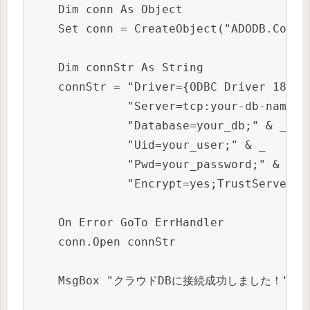
    Dim conn As Object

    Set conn = CreateObject("ADODB.Connec
    Dim connStr As String

    connStr = "Driver={ODBC Driver 18 for
              "Server=tcp:your-db-name.d
              "Database=your_db;" & _

              "Uid=your_user;" & _

              "Pwd=your_password;" & _

              "Encrypt=yes;TrustServerCe
    On Error GoTo ErrHandler

    conn.Open connStr

    MsgBox "クラウドDBに接続成功しました！", vbI