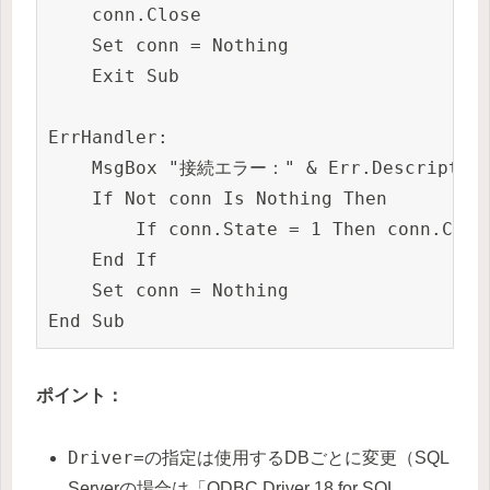
    conn.Close

    Set conn = Nothing

    Exit Sub

ErrHandler:

    MsgBox "接続エラー：" & Err.Description,
    If Not conn Is Nothing Then

        If conn.State = 1 Then conn.Close
    End If

    Set conn = Nothing

ポイント：
Driver=
の指定は使用するDBごとに変更（SQL
Serverの場合は「ODBC Driver 18 for SQL