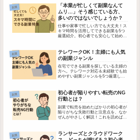
「本業が忙しくて副業なんて
副業
ムリ…」そう感じている方、
多いのではないでしょうか？
仕事や家事で忙しい方でも大丈夫！ス
キマ時間を活用してできる副業を5つ
厳選紹介。初心者でも安心して始めら
れるヒントも満載！
テレワークOK！主婦にも人気
副業
の副業ジャンル
在宅でできる副業を探している主婦の
方へ。テレワーク対応＆未経験でも始
めやすい副業ジャンルを5つ厳選して
ご紹介。注意点や中級者向けアドバイ
スも解説。
初心者が陥りやすい転売のNG
副業
行動とは？
副業で転売を始めたばかりの初心者が
陥りがちな失敗行動と注意点を、なか
ぜんがやさしく解説！これを読めば安
心して転売にチャレンジできます。
ランサーズとクラウドワーク
副業
ス、どっちが稼げる？初心者