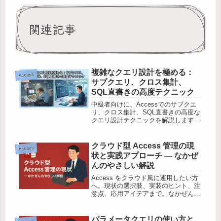
関連記事
複雑なクエリ設計を極める：
Access
サブクエリ、クロス集計、
SQL直書きの高度テクニック
中級者向けに、Accessでのサブクエ
リ、クロス集計、SQL直書きの高度な
クエリ設計テクニックを解説します。
実務での裏技や失敗談を交え、パフォ
ーマンス向上を実現します。
クラウド型 Access 管理の現
Access
状と実践アプローチ — なかぜ
んのやさしい解説
Access をクラウド風に運用したい方
へ。現状の選択肢、実装のヒント、注
意点、応用アイデアまで。なかぜんが
安心語りで解説します。
パラメータクエリの使い方と