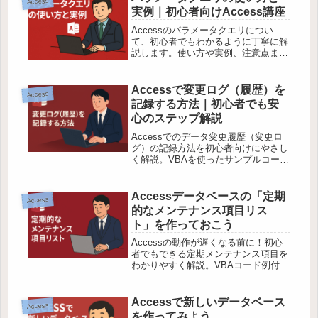
Access
実例｜初心者向けAccess講座
Accessのパラメータクエリについ
て、初心者でもわかるように丁寧に解
説します。使い方や実例、注意点まで
網羅！
Accessで変更ログ（履歴）を
Access
記録する方法｜初心者でも安
心のステップ解説
Accessでのデータ変更履歴（変更ロ
グ）の記録方法を初心者向けにやさし
く解説。VBAを使ったサンプルコード
付きで、業務で使える実用的なテクニ
ックを紹介します。
Accessデータベースの「定期
Access
的なメンテナンス項目リス
ト」を作っておこう
Accessの動作が遅くなる前に！初心
者でもできる定期メンテナンス項目を
わかりやすく解説。VBAコード例付き
で業務改善にも役立つ！
Accessで新しいデータベース
Access
を作ってみよう