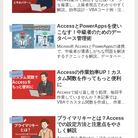
を厳選し、上級者視点でわかりやすく
解説。効率設計・VBAコード例・注意
点・応用ポイント付きで、すぐ業務に
活かせる内容です。
AccessとPowerAppsを使い
Access
こなす！中級者のためのデー
タベース管理術
Microsoft AccessとPowerAppsの連携
で、中級者が遭遇しがちな問題を解決
するテクニックを解説。データベース
管理を次のレベルへ引き上げるための
指南書です。
Accessの作業効率UP！カス
Access
タム関数を作ってもっと便利
に
Accessで繰り返し使う処理、毎回手
作業していませんか？本記事では、
VBAでカスタム関数を作成し、作業を
効率化する方法を初心者にもわかりや
すく解説します！
プライマリキーとは？Access
Access
での設定方法と注意点をやさ
しく解説