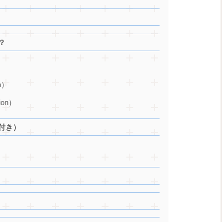
？
）
n）
ion）
付き）