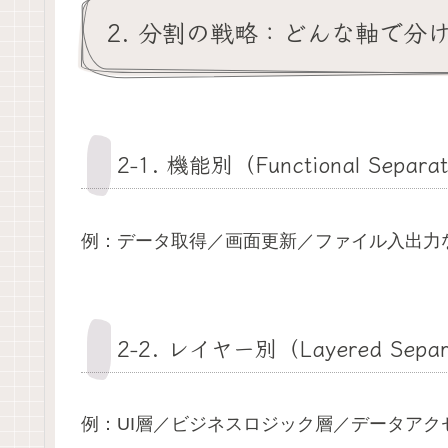
2. 分割の戦略：どんな軸で分
2‑1. 機能別（Functional Separa
例：データ取得／画面更新／ファイル入出力
2‑2. レイヤー別（Layered Separ
例：UI層／ビジネスロジック層／データア