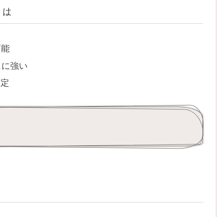
とは
可能
ースに強い
安定