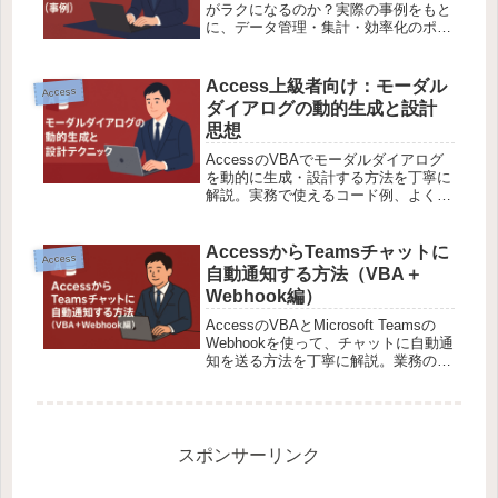
がラクになるのか？実際の事例をもと
に、データ管理・集計・効率化のポイ
ントを初心者向けにわかりやすく解説
します。
Access上級者向け：モーダル
Access
ダイアログの動的生成と設計
思想
AccessのVBAでモーダルダイアログ
を動的に生成・設計する方法を丁寧に
解説。実務で使えるコード例、よくあ
るミス、応用パターンまで網羅しま
す。
AccessからTeamsチャットに
Access
自動通知する方法（VBA＋
Webhook編）
AccessのVBAとMicrosoft Teamsの
Webhookを使って、チャットに自動通
知を送る方法を丁寧に解説。業務の見
える化・効率化に役立ちます。
スポンサーリンク