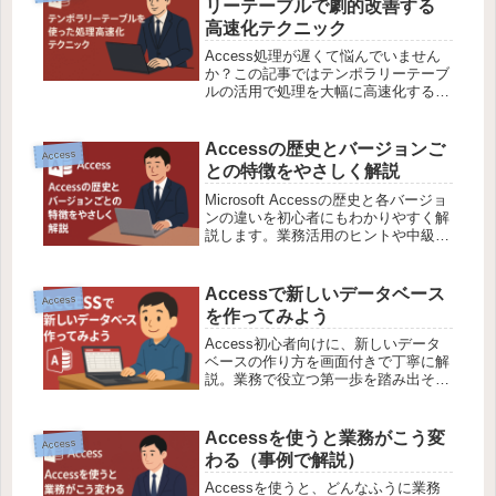
リーテーブルで劇的改善する
高速化テクニック
Access処理が遅くて悩んでいません
か？この記事ではテンポラリーテーブ
ルの活用で処理を大幅に高速化するテ
クニックを、なかぜんが実務目線で解
説します。
Accessの歴史とバージョンご
Access
との特徴をやさしく解説
Microsoft Accessの歴史と各バージョ
ンの違いを初心者にもわかりやすく解
説します。業務活用のヒントや中級者
向け応用ポイントも紹介！
Accessで新しいデータベース
Access
を作ってみよう
Access初心者向けに、新しいデータ
ベースの作り方を画面付きで丁寧に解
説。業務で役立つ第一歩を踏み出そ
う！
Accessを使うと業務がこう変
Access
わる（事例で解説）
Accessを使うと、どんなふうに業務